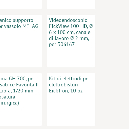
anico supporto
Videoendoscopio
er vassoio MELAG
EickView 100 HD, Ø
6 x 100 cm, canale
di lavoro Ø 2 mm,
per 306167
ama GH 700, per
Kit di elettrodi per
satrice Favorita II
elettrobisturi
 Libra, 1/20 mm
EickTron, 10 pz
osatura
irurgica)