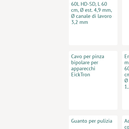
60L HD-SD, L 60
cm, Ø est. 4,9 mm,
Ø canale di lavoro
3,2 mm
Cavo per pinza
E
bipolare per
m
apparecchi
6
EickTron
cm
Ø 
1
Guanto per pulizia
A
c