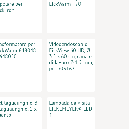
polare per
EickWarm H₂O
ickTron
rasformatore per
Videoendoscopio
ickWarm 648048
EickView 60 HD, Ø
 648050
3.5 x 60 cm, canale
di lavoro Ø 1.2 mm,
per 306167
t tagliaunghie, 3
Lampada da visita
tagliaunghie, 1 x
EICKEMEYER® LED
uanto
4