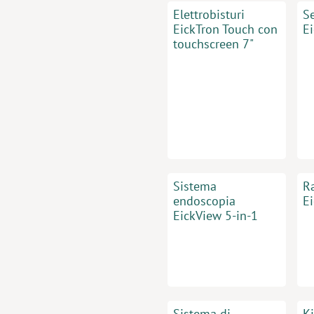
Elettrobisturi
S
EickTron Touch con
E
touchscreen 7"
Sistema
R
endoscopia
E
EickView 5-in-1
Sistema di
K