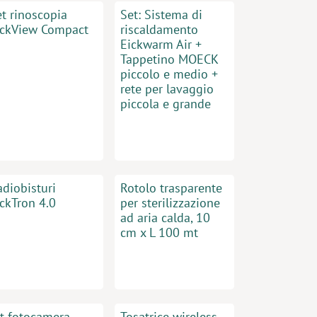
et rinoscopia
Set: Sistema di
ickView Compact
riscaldamento
Eickwarm Air +
Tappetino MOECK
piccolo e medio +
rete per lavaggio
piccola e grande
adiobisturi
Rotolo trasparente
ickTron 4.0
per sterilizzazione
ad aria calda, 10
cm x L 100 mt
it fotocamera
Tosatrice wireless