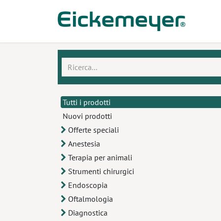
Passa al contenuto
Prodo
Tutti i prodotti
Nuovi prodotti
Offerte speciali
Anestesia
Terapia per animali
Strumenti chirurgici
Endoscopia
Oftalmologia
Diagnostica