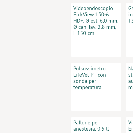
Videoendoscopio
G
EickView 150-6
in
HD+, Ø est. 6,0 mm,
T
Ø can. lav. 2,8 mm,
L 150 cm
Pulsossimetro
N
LifeVet PT con
st
sonda per
au
temperatura
m
Pallone per
V
anestesia, 0,5 lt
E