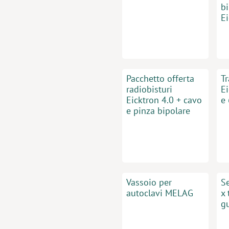
bi
E
Pacchetto offerta
T
radiobisturi
E
Eicktron 4.0 + cavo
e
e pinza bipolare
Vassoio per
Se
autoclavi MELAG
x 
g