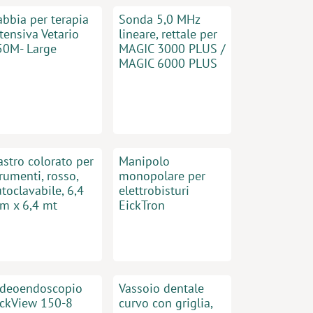
abbia per terapia
Sonda 5,0 MHz
tensiva Vetario
lineare, rettale per
50M- Large
MAGIC 3000 PLUS /
MAGIC 6000 PLUS
astro colorato per
Manipolo
rumenti, rosso,
monopolare per
toclavabile, 6,4
elettrobisturi
m x 6,4 mt
EickTron
ideoendoscopio
Vassoio dentale
ickView 150-8
curvo con griglia,