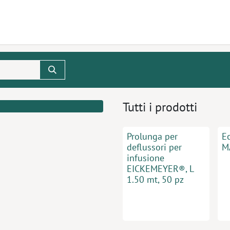
tti
Seminari
Assistenza
Tutti i prodotti
Prolunga per
Ec
deflussori per
M
infusione
EICKEMEYER®, L
1.50 mt, 50 pz