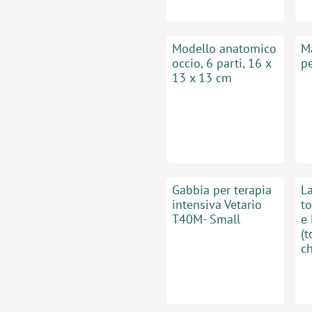
Modello anatomico
M
occio, 6 parti, 16 x
p
13 x 13 cm
Gabbia per terapia
L
intensiva Vetario
to
T40M- Small
e
(t
ch