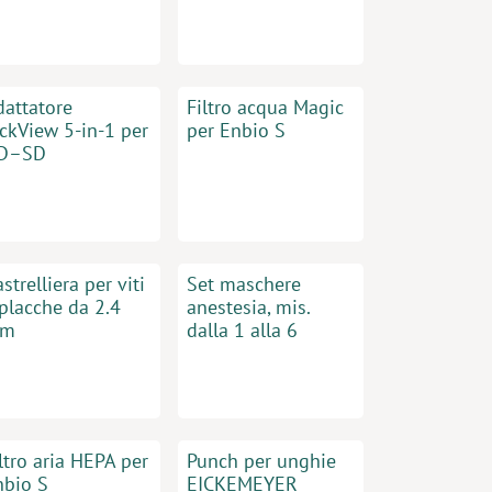
dattatore
Filtro acqua Magic
ickView 5-in-1 per
per Enbio S
D–SD
strelliera per viti
Set maschere
 placche da 2.4
anestesia, mis.
m
dalla 1 alla 6
ltro aria HEPA per
Punch per unghie
nbio S
EICKEMEYER