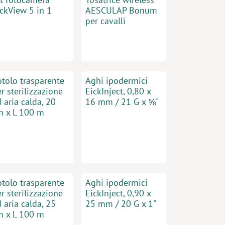
ickView 5 in 1
AESCULAP ​​Bonum
per cavalli
otolo trasparente
Aghi ipodermici
r sterilizzazione
EickInject, 0,80 x
 aria calda, 20
16 mm / 21 G x ⅝"
m x L 100 m
otolo trasparente
Aghi ipodermici
r sterilizzazione
EickInject, 0,90 x
 aria calda, 25
25 mm / 20 G x 1"
m x L 100 m