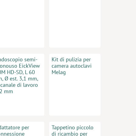
ndoscopio semi-
Kit di pulizia per
onouso EickView
camera autoclavi
0M HD-SD, L 60
Melag
, Ø est. 3,1 mm,
canale di lavoro
,2 mm
dattatore per
Tappetino piccolo
onnessione
di ricambio per