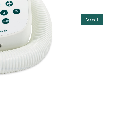
​
Accedi