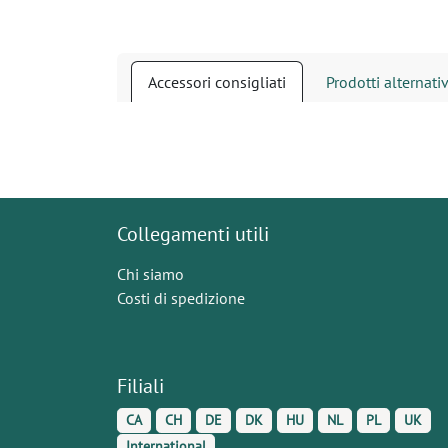
Accessori consigliati
Prodotti alternativ
Collegamenti utili
Chi siamo
Costi di spedizione
Filiali
CA
CH
DE
DK
HU
NL
PL
UK
International