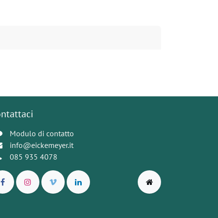
ntattaci
Modulo di contatto
info@eickemeyer.it
085 935 4078