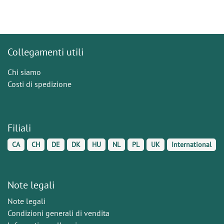
Collegamenti utili
Chi siamo
Costi di spedizione
Filiali
CA
CH
DE
DK
HU
NL
PL
UK
International
Note legali
Note legali
Condizioni generali di vendita