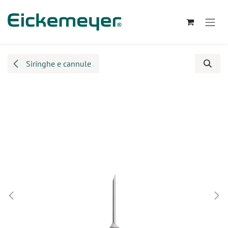
Passa al contenuto
Siringhe e cannule