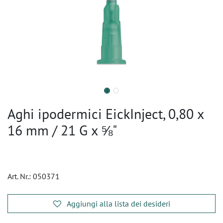
Aghi ipodermici EickInject, 0,80 x
16 mm / 21 G x ⅝"
Art. Nr.:
050371
Aggiungi alla lista dei desideri