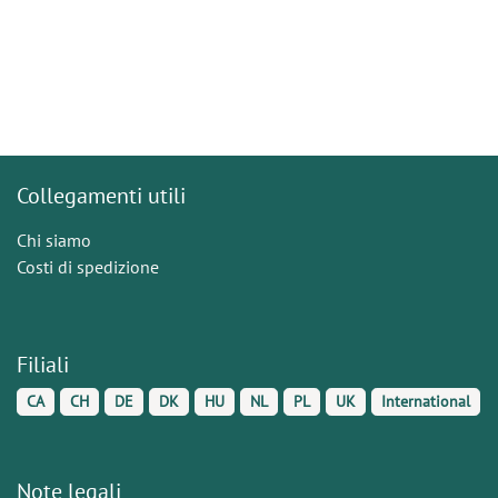
Collegamenti utili
Chi siamo
Costi di spedizione
Filiali
CA
CH
DE
DK
HU
NL
PL
UK
International
Note legali