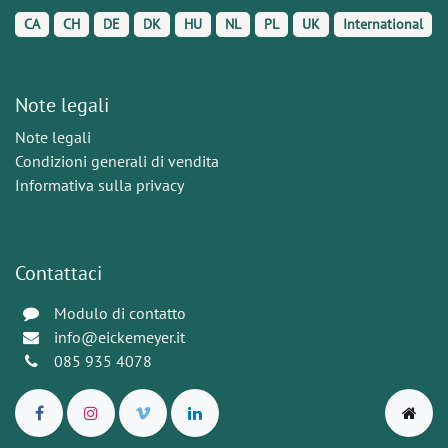
CA
CH
DE
DK
HU
NL
PL
UK
International
Note legali
Note legali
Condizioni generali di vendita
Informativa sulla privacy
Contattaci
Modulo di contatto
info@eickemeyer.it
085 935 4078