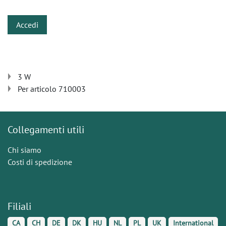
Accedi
3 W
Per articolo 710003
Collegamenti utili
Chi siamo
Costi di spedizione
Filiali
CA
CH
DE
DK
HU
NL
PL
UK
International