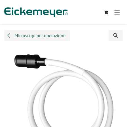
Passa al contenuto
Microscopi per operazione