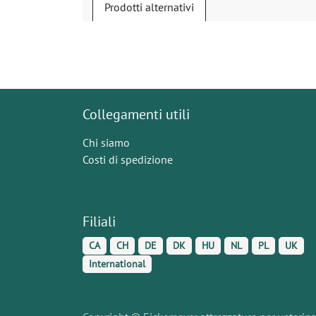
Prodotti alternativi
Collegamenti utili
Chi siamo
Costi di spedizione
Filiali
CA
CH
DE
DK
HU
NL
PL
UK
International