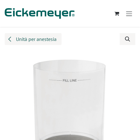
Passa al contenuto
Unità per anestesia