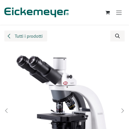
Passa al contenuto
Tutti i prodotti