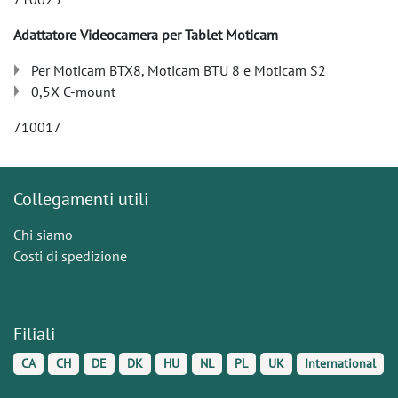
Adattatore Videocamera per Tablet Moticam
Per Moticam BTX8, Moticam BTU 8 e Moticam S2
0,5X C-mount
710017
Collegamenti utili
Chi siamo
Costi di spedizione
Filiali
CA
CH
DE
DK
HU
NL
PL
UK
International