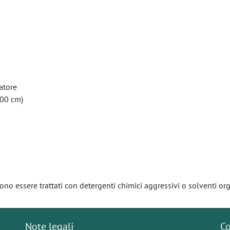
atore
100 cm)
ono essere trattati con detergenti chimici aggressivi o solventi org
Note legali
Co