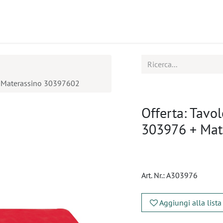
tti
Seminari
Assistenza
 + Materassino 30397602
Offerta: Tavo
303976 + Mat
Art. Nr.:
A303976
Aggiungi alla lista