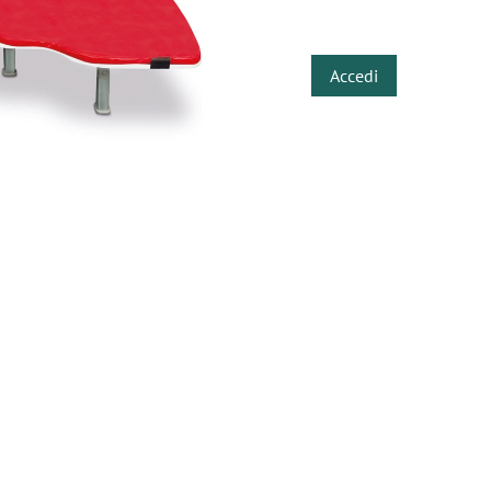
​
Accedi