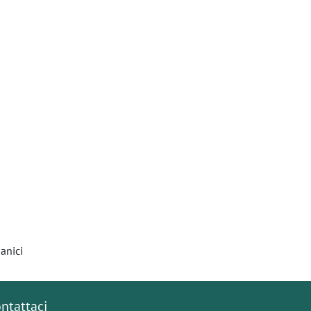
anici
ntattaci