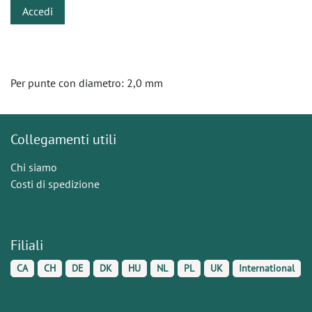
Accedi
Per punte con diametro: 2,0 mm
Collegamenti utili
Chi siamo
Costi di spedizione
Filiali
CA
CH
DE
DK
HU
NL
PL
UK
International