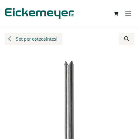
Passa al contenuto
Set per osteosintesi