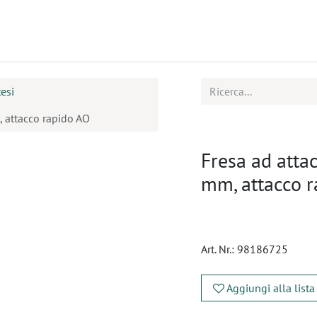
tti
Seminari
Assistenza
esi
m, attacco rapido AO
Fresa ad attacc
mm, attacco 
Art. Nr.:
98186725
Aggiungi alla lista