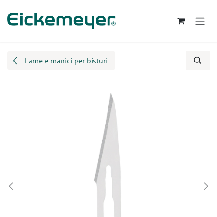
Passa al contenuto
Lame e manici per bisturi