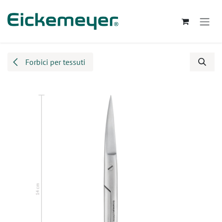
Passa al contenuto
Forbici per tessuti