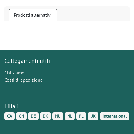
Prodotti alternativi
Collegamenti utili
Chi siamo
Costi di spedizione
Filiali
CA
CH
DE
DK
HU
NL
PL
UK
International