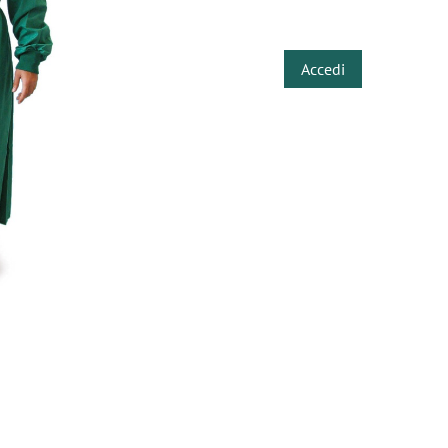
​
Accedi