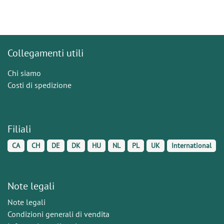
Collegamenti utili
Chi siamo
Costi di spedizione
Filiali
CA
CH
DE
DK
HU
NL
PL
UK
International
Note legali
Note legali
Condizioni generali di vendita