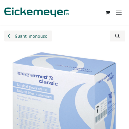
Passa al contenuto
Guanti monouso