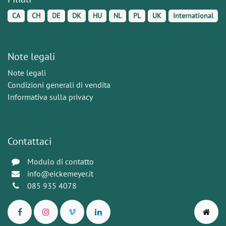
CA
CH
DE
DK
HU
NL
PL
UK
International
Note legali
Note legali
Condizioni generali di vendita
Informativa sulla privacy
Contattaci
Modulo di contatto
info@eickemeyer.it
085 935 4078