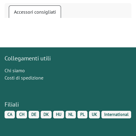
Accessori consigliati
Collegamenti utili
Chi siamo
Costi di spedizione
Filiali
CA
CH
DE
DK
HU
NL
PL
UK
International