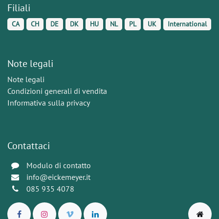
Filiali
CA
CH
DE
DK
HU
NL
PL
UK
International
Note legali
Note legali
Condizioni generali di vendita
Informativa sulla privacy
Contattaci
Modulo di contatto
info@eickemeyer.it
085 935 4078