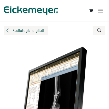
Passa al contenuto
Radiologici digitali