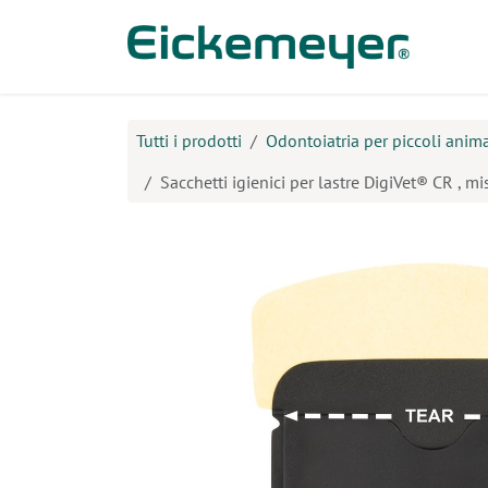
Passa al contenuto
Prodo
Tutti i prodotti
Odontoiatria per piccoli anima
Sacchetti igienici per lastre DigiVet® CR , mi