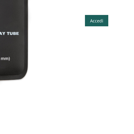
​
Accedi