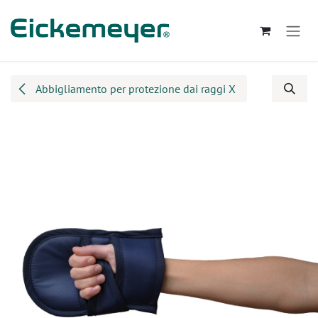
Passa al contenuto
Abbigliamento per protezione dai raggi X