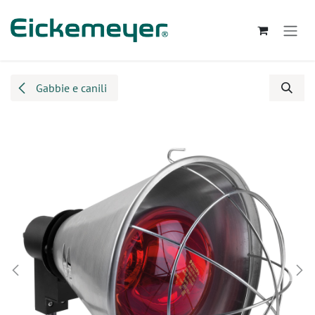
Passa al contenuto
Gabbie e canili