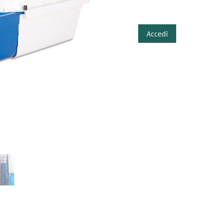
​
Accedi