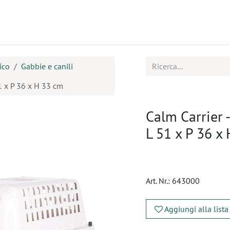
tti
Seminari
Assistenza
ico
Gabbie e canili
51 x P 36 x H 33 cm
Calm Carrier -
L 51 x P 36 x
Art. Nr.:
643000
Aggiungi alla lista