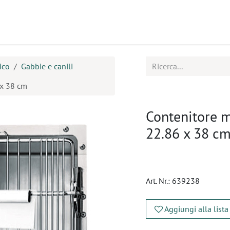
tti
Seminari
Assistenza
ico
Gabbie e canili
 x 38 cm
Contenitore 
22.86 x 38 c
Art. Nr.:
639238
Aggiungi alla lista