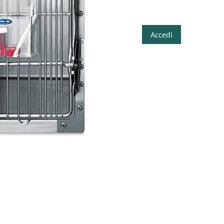
​
Accedi