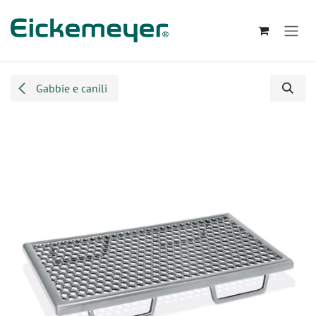
Passa al contenuto
Gabbie e canili