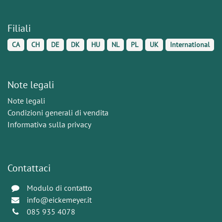
Filiali
CA
CH
DE
DK
HU
NL
PL
UK
International
Note legali
Note legali
Condizioni generali di vendita
Informativa sulla privacy
Contattaci
Modulo di contatto
info@eickemeyer.it
085 935 4078