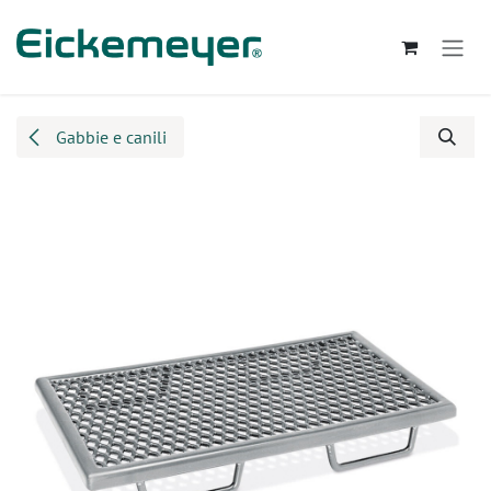
Passa al contenuto
Gabbie e canili