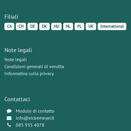
Filiali
CA
CH
DE
DK
HU
NL
PL
UK
International
Note legali
Note legali
Condizioni generali di vendita
Informativa sulla privacy
Contattaci
Modulo di contatto
info@eickemeyer.it
085 935 4078