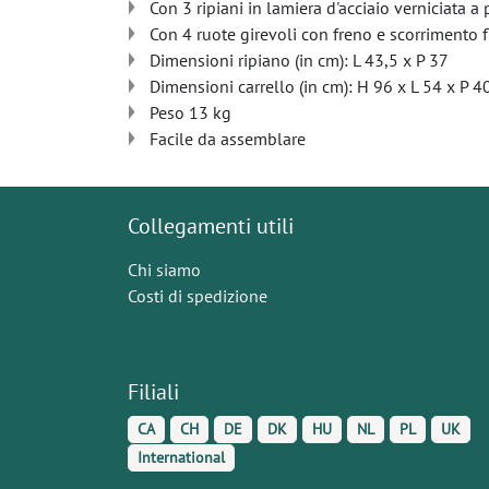
Con 3 ripiani in lamiera d'acciaio verniciata a
Con 4 ruote girevoli con freno e scorrimento 
Dimensioni ripiano (in cm): L 43,5 x P 37
Dimensioni carrello (in cm): H 96 x L 54 x P 4
Peso 13 kg
Facile da assemblare
Collegamenti utili
Chi siamo
Costi di spedizione
Filiali
CA
CH
DE
DK
HU
NL
PL
UK
International