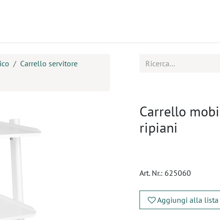
tti
Seminari
Assistenza
ico
Carrello servitore
Carrello mob
ripiani
Art. Nr.:
625060
Aggiungi alla lista