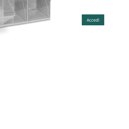
​
Accedi