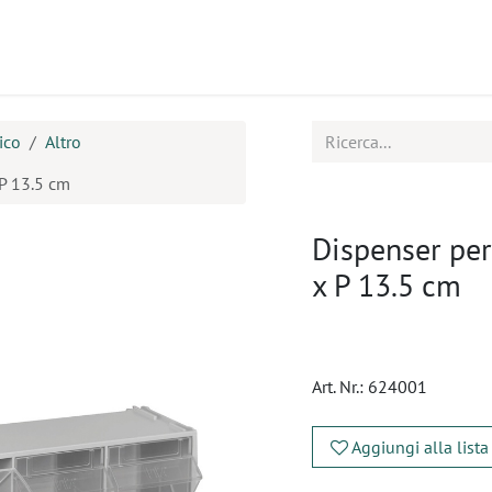
tti
Seminari
Assistenza
ico
Altro
 P 13.5 cm
Dispenser per
x P 13.5 cm
Art. Nr.:
624001
Aggiungi alla lista