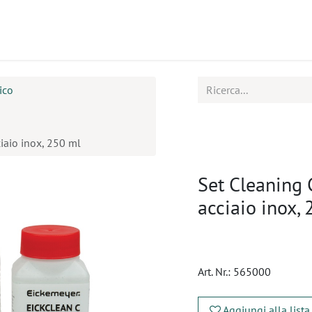
tti
Seminari
Assistenza
ico
ciaio inox, 250 ml
Set Cleaning 
acciaio inox,
Art. Nr.:
565000
Aggiungi alla lista