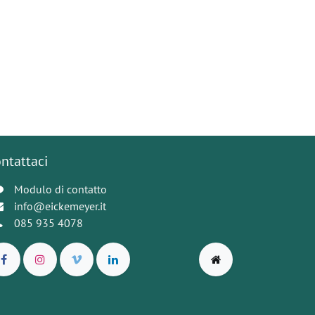
ntattaci
Modulo di contatto
info@eickemeyer.it
085 935 4078