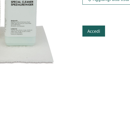
​
Accedi