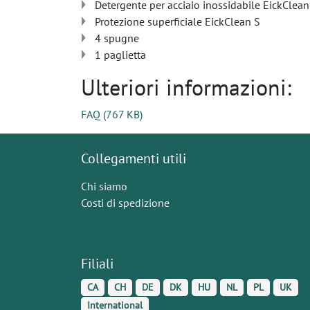
Detergente per acciaio inossidabile EickClean
Protezione superficiale EickClean S
4 spugne
1 paglietta
Ulteriori informazioni:
FAQ
(
767 KB
)
Collegamenti utili
Chi siamo
Costi di spedizione
Filiali
CA
CH
DE
DK
HU
NL
PL
UK
International