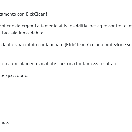
attamento con EickClean!
ontiene detergenti altamente attivi e additivi per agire contro le im
ll'acciaio inossidabile.
dabile spazzolato contaminato (EickClean C) e una protezione superf
zia appositamente adattate - per una brillantezza risultato.
ile spazzolato.
ende: