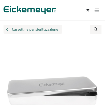
Passa al contenuto
Cassettine per sterilizzazione