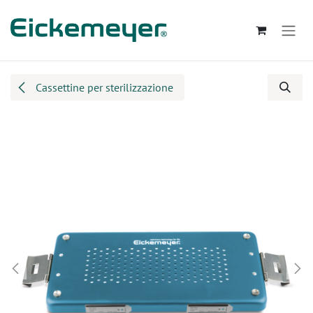
Passa al contenuto
Cassettine per sterilizzazione