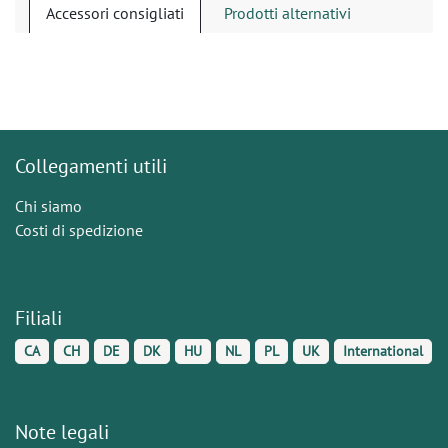
Accessori consigliati
Prodotti alternativi
Collegamenti utili
Chi siamo
Costi di spedizione
Filiali
CA
CH
DE
DK
HU
NL
PL
UK
International
Note legali