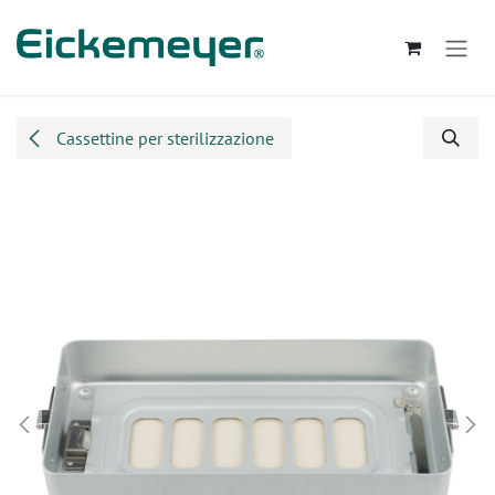
Passa al contenuto
Cassettine per sterilizzazione