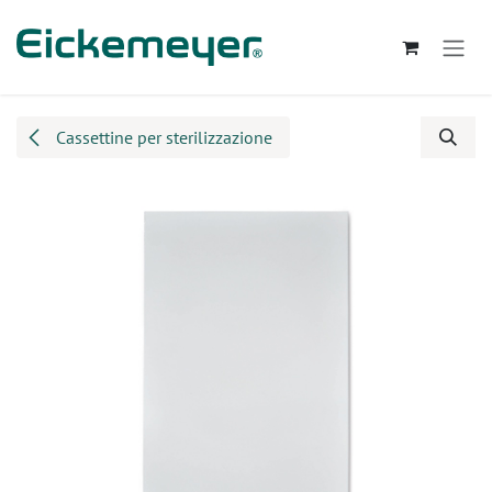
Passa al contenuto
Cassettine per sterilizzazione