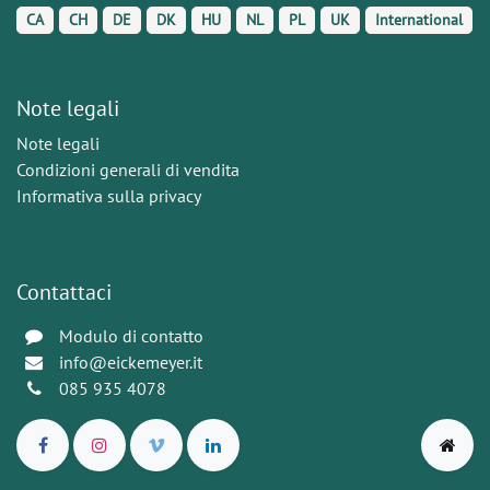
CA
CH
DE
DK
HU
NL
PL
UK
International
Note legali
Note legali
Condizioni generali di vendita
Informativa sulla privacy
Contattaci
Modulo di contatto
info@eickemeyer.it
085 935 4078