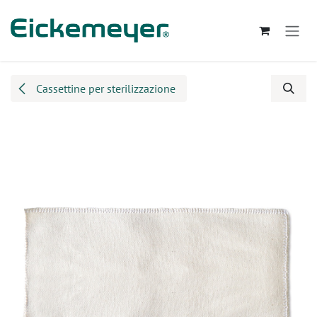
Passa al contenuto
Cassettine per sterilizzazione