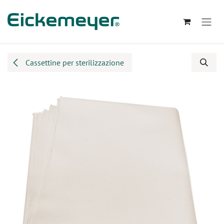
Passa al contenuto
Cassettine per sterilizzazione