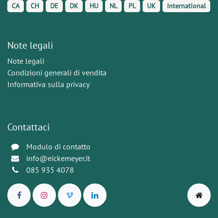
CA
CH
DE
DK
HU
NL
PL
UK
International
Note legali
Note legali
Condizioni generali di vendita
Informativa sulla privacy
Contattaci
Modulo di contatto
info@eickemeyer.it
085 935 4078