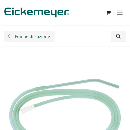
Passa al contenuto
Pompe di suzione