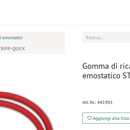
tti
Seminari
Assistenza
i emostatici
STRIPP-QUICK
Gomma di ric
emostatico S
Art. Nr.:
441901
Aggiungi alla lista