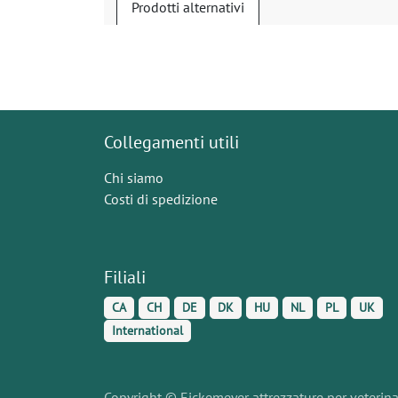
Prodotti alternativi
Collegamenti utili
Chi siamo
Costi di spedizione
Filiali
CA
CH
DE
DK
HU
NL
PL
UK
International
Copyright © Eickemeyer attrezzature per veterinari