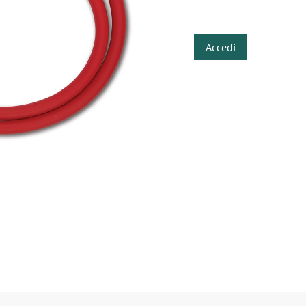
​
Accedi