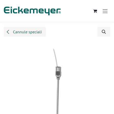
Passa al contenuto
Cannule speciali