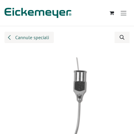
Passa al contenuto
Cannule speciali