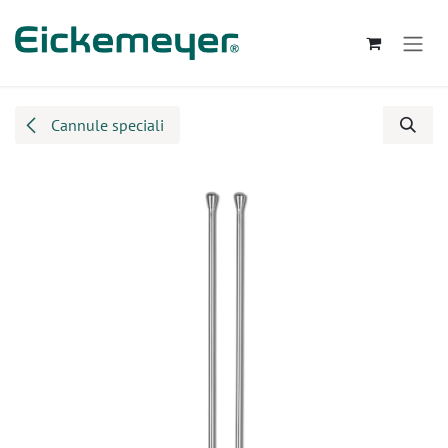
Passa al contenuto
Cannule speciali