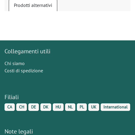
Prodotti alternativi
Collegamenti utili
Chi siamo
Costi di spedizione
Filiali
CA
CH
DE
DK
HU
NL
PL
UK
International
Note legali