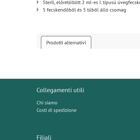
Steril, előretöltött 2 ml-es I. típusú üvegfec
5 fecskendőből és 5 tűből álló csomag
Prodotti alternativi
Collegamenti utili
Chi siamo
Costi di spedizione
Filiali