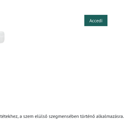
​
Accedi
műtétekhez, a szem elülső szegmensében történő alkalmazásra.