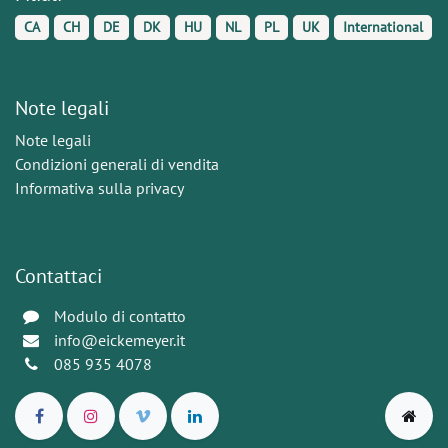
CA
CH
DE
DK
HU
NL
PL
UK
International
Note legali
Note legali
Condizioni generali di vendita
Informativa sulla privacy
Contattaci
Modulo di contatto
info@eickemeyer.it
085 935 4078