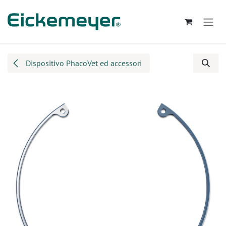
Passa al contenuto
Dispositivo PhacoVet ed accessori