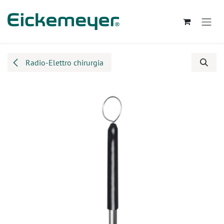
Passa al contenuto
Radio-Elettro chirurgia