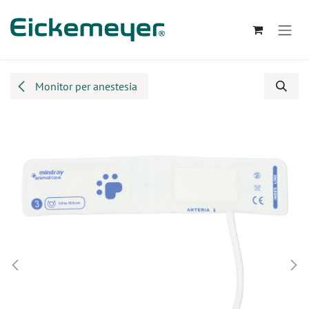
Passa al contenuto
Monitor per anestesia