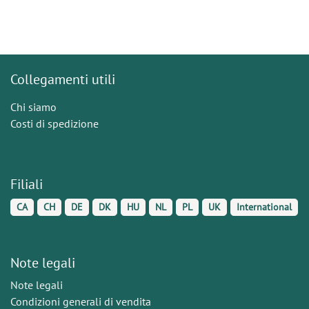
Collegamenti utili
Chi siamo
Costi di spedizione
Filiali
CA
CH
DE
DK
HU
NL
PL
UK
International
Note legali
Note legali
Condizioni generali di vendita