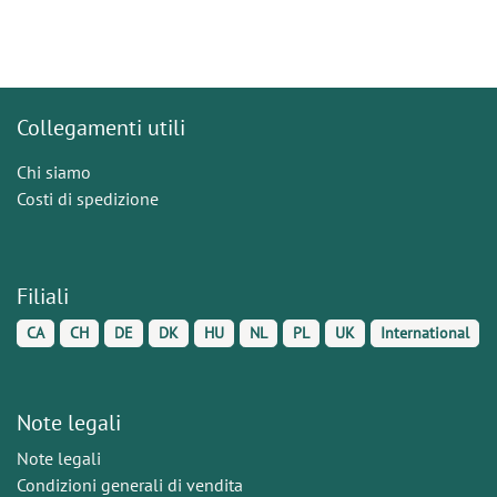
Collegamenti utili
Chi siamo
Costi di spedizione
Filiali
CA
CH
DE
DK
HU
NL
PL
UK
International
Note legali
Note legali
Condizioni generali di vendita