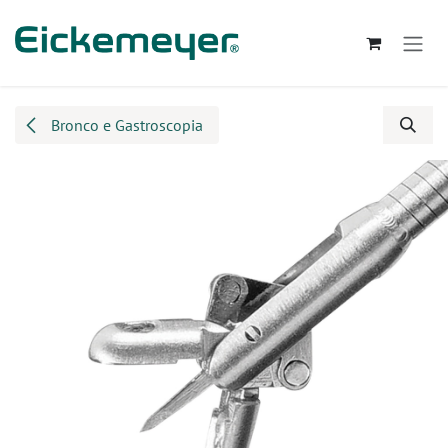
Passa al contenuto
Bronco e Gastroscopia