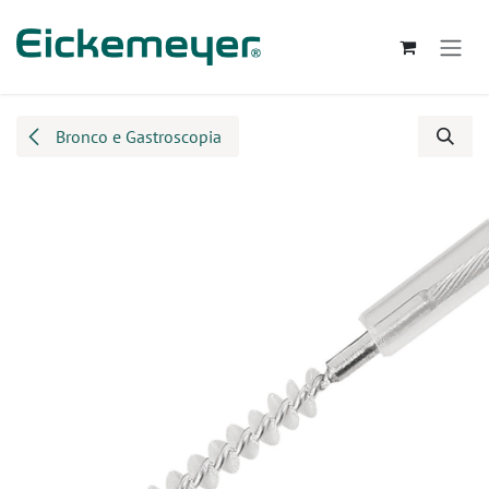
Passa al contenuto
Bronco e Gastroscopia