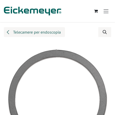
Passa al contenuto
Telecamere per endoscopia