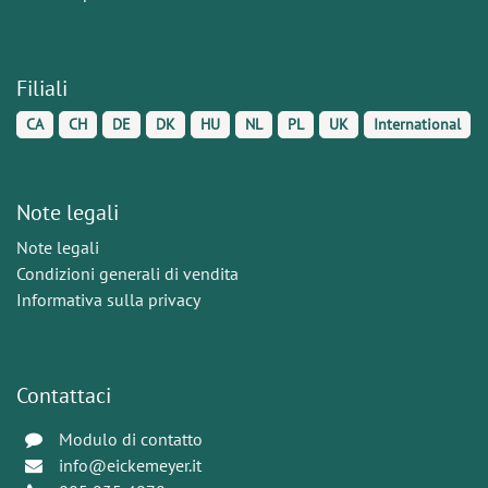
Filiali
CA
CH
DE
DK
HU
NL
PL
UK
International
Note legali
Note legali
Condizioni generali di vendita
Informativa sulla privacy
Contattaci
Modulo di contatto
info@eickemeyer.it